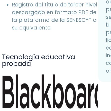
op
Registro del título de tercer nivel
p
descargado en formato PDF de
se
la plataforma de la SENESCYT o
b
su equivalente.
p
l
c
in
Tecnología educativa
probada
c
o