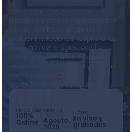
Desarrollar competencias
directivas y técnicas que permitan
liderar, planificar, gestionar y
evaluar instituciones hospitalarias
con visión estratégica, ética y
operativa, orientadas a la
eficiencia, sostenibilidad y mejora
continua en entornos
organizacionales complejos.
Modalidad
Inicio de
Clases
100%
clases
En vivo y
Agosto,
Online
grabadas
2026