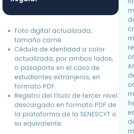
lo
m
d
cr
Foto digital actualizada,
m
tamaño carné.
r
Cédula de identidad a color
o
actualizada, por ambos lados,
An
o pasaporte en el caso de
d
estudiantes extranjeros, en
o
formato PDF.
m
Registro del título de tercer nivel
h
descargado en formato PDF de
e
la plataforma de la SENESCYT o
d
su equivalente.
m