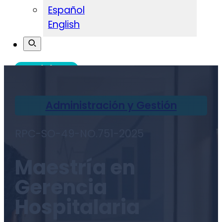
Español
English
Admisiones
Administración y Gestión
RPC-SO-49-NO.751-2025
Maestría en
Gerencia
Hospitalaria