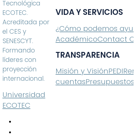
Tecnológica
VIDA Y SERVICIOS
ECOTEC.
Acreditada por
¿Cómo podemos ayud
el CES y
Académico
Contact C
SENESCYT.
Formando
TRANSPARENCIA
líderes con
proyección
Misión y Visión
PEDI
Ren
internacional.
cuentas
Presupuestos
Universidad
ECOTEC