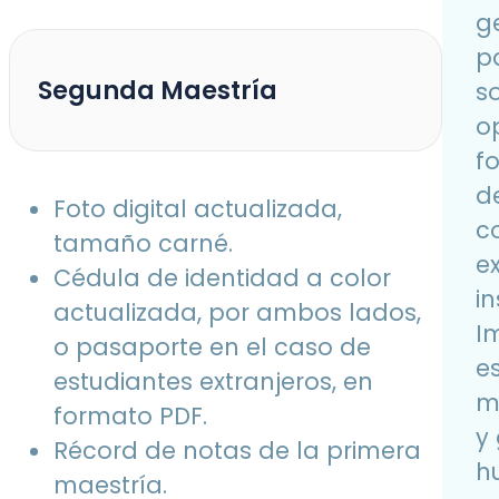
ge
p
Segunda Maestría
s
o
f
d
Foto digital actualizada,
c
tamaño carné.
e
Cédula de identidad a color
in
actualizada, por ambos lados,
I
o pasaporte en el caso de
e
estudiantes extranjeros, en
m
formato PDF.
y 
Récord de notas de la primera
h
maestría.