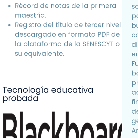
Récord de notas de la primera
s
maestría.
p
Registro del título de tercer nivel
bu
descargado en formato PDF de
c
la plataforma de la SENESCYT o
d
su equivalente.
en
F
b
p
Tecnología educativa
a
probada
f
d
ge
A