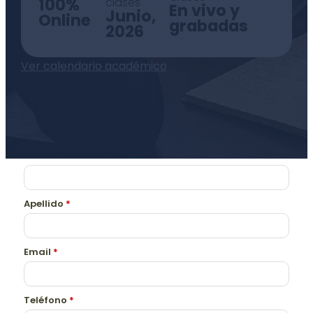
100%
clases
En vivo y
Junio,
Online
grabadas
2026
Ver calendario académico
Nombre
*
Apellido
*
Email
*
Teléfono
*