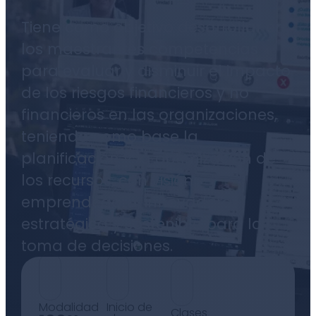
Tiene como objetivo desarrollar en
los maestrantes competencias
para evaluar y disminuir el impacto
de los riesgos financieros y no
financieros en las organizaciones,
teniendo como base la
planificación y la optimización de
los recursos, con visión
emprendedora, innovadora,
estratégica y sostenible para la
toma de decisiones.
Modalidad
Inicio de
Clases