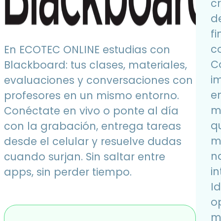
cr
d
f
c
En ECOTEC ONLINE estudias con
C
Blackboard: tus clases, materiales,
i
evaluaciones y conversaciones con
e
profesores en un mismo entorno.
m
Conéctate en vivo o ponte al día
q
con la grabación, entrega tareas
m
desde el celular y resuelve dudas
n
cuando surjan. Sin saltar entre
in
apps, sin perder tiempo.
Id
o
m