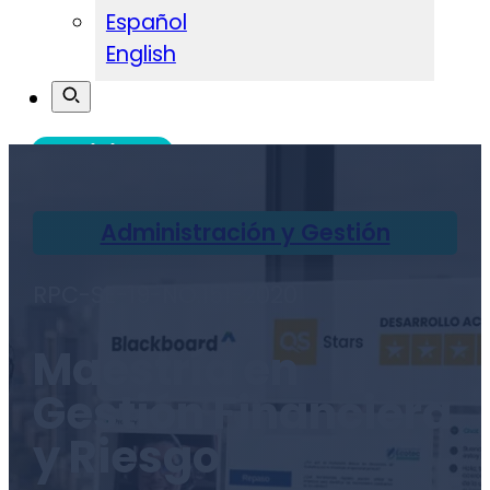
Español
English
Admisiones
Administración y Gestión
RPC-SE-19-NO.151-2020
Maestría en
Gestión Financiera
y Riesgo