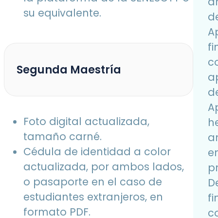
á
su equivalente.
de
A
f
c
Segunda Maestría
a
d
Ap
Foto digital actualizada,
h
tamaño carné.
an
Cédula de identidad a color
e
actualizada, por ambos lados,
pr
o pasaporte en el caso de
D
estudiantes extranjeros, en
f
formato PDF.
c