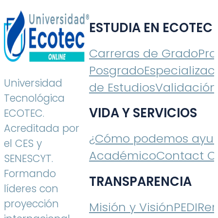
ESTUDIA EN ECOTEC
Carreras de Grado
Pr
Posgrado
Especializac
Universidad
de Estudios
Validación
Tecnológica
VIDA Y SERVICIOS
ECOTEC.
Acreditada por
¿Cómo podemos ayud
el CES y
Académico
Contact C
SENESCYT.
Formando
TRANSPARENCIA
líderes con
proyección
Misión y Visión
PEDI
Ren