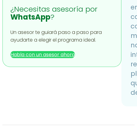
e
¿Necesitas asesoría por
WhatsApp
?
c
c
Un asesor te guiará paso a paso para
m
ayudarte a elegir el programa ideal.
n
i
Habla con un asesor ahora
r
pl
qu
de