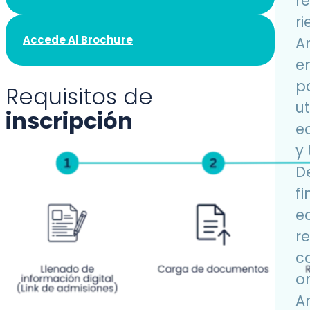
r
ri
Accede Al Brochure
A
e
pa
Requisitos de
ut
inscripción
e
y
D
f
e
r
c
o
An